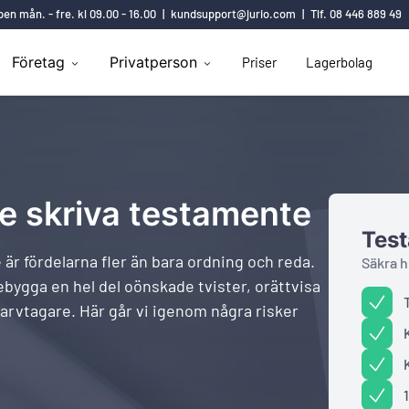
en mån. - fre. kl 09.00 - 16.00
|
kundsupport@jurio.com
|
Tlf. 08 446 889 49
Företag
Privatperson
Priser
Lagerbolag
te skriva testamente
Tes
 är fördelarna fler än bara ordning och reda.
Säkra h
bygga en hel del oönskade tvister, orättvisa
arvtagare. Här går vi igenom några risker