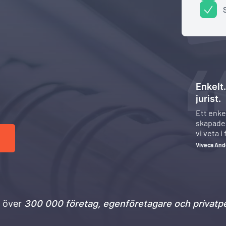
Enkelt
jurist.
Ett enke
skapades
vi veta i
vad test
Viveca An
innefatt
v över
300 000 företag, egenföretagare och privatpe