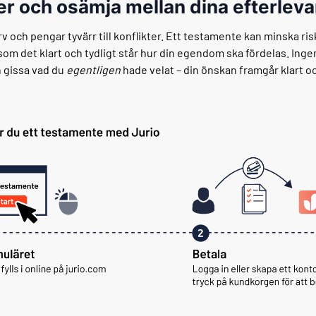
ter och osämja mellan dina efterlev
rv och pengar tyvärr till konflikter. Ett testamente kan minska ris
som det klart och tydligt står hur din egendom ska fördelas. Inge
 gissa vad du
egentligen
hade velat – din önskan framgår klart och