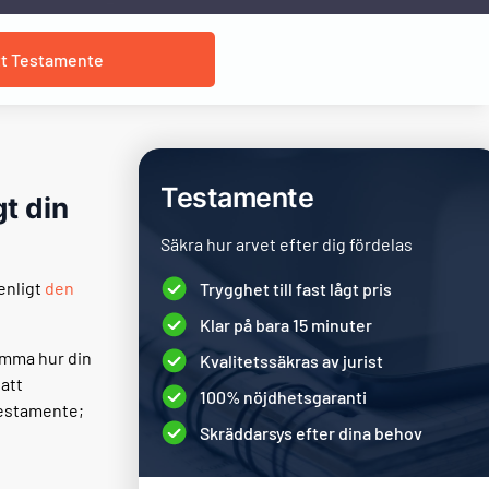
tt Testamente
Testamente
gt din
Säkra hur arvet efter dig fördelas
enligt
den
Trygghet till fast lågt pris
Klar på bara 15 minuter
tämma hur din
Kvalitetssäkras av jurist
att
100% nöjdhetsgaranti
 testamente;
Skräddarsys efter dina behov