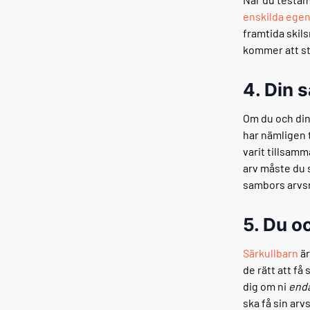
enskilda ege
framtida skil
kommer att st
4. Din 
Om du och din
har nämligen t
varit tillsamm
arv måste du 
sambors arvs
5. Du o
Särkullbarn
är
de rätt att få
dig om ni
end
ska få sin arvs