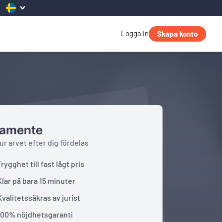
Logga in
Skapa konto
tamente
ur arvet efter dig fördelas
Trygghet till fast lågt pris
Klar på bara 15 minuter
Kvalitetssäkras av jurist
100% nöjdhetsgaranti