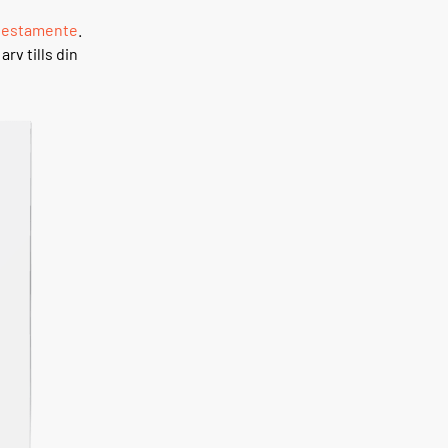
testamente
.
rv tills din