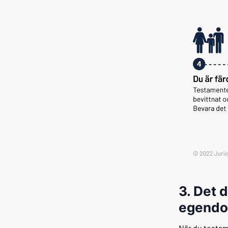
3. Det d
egend
När du testam