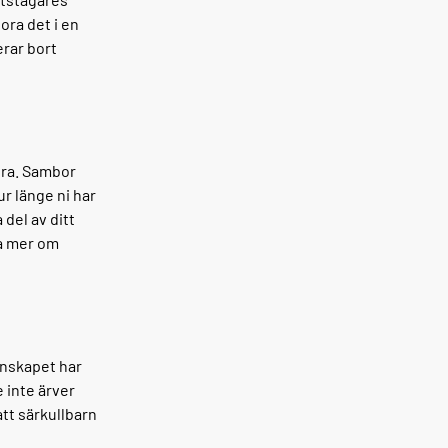
ora det i en
rar bort
dra. Sambor
ur länge ni har
del av ditt
sa mer om
nskapet har
e inte ärver
tt särkullbarn