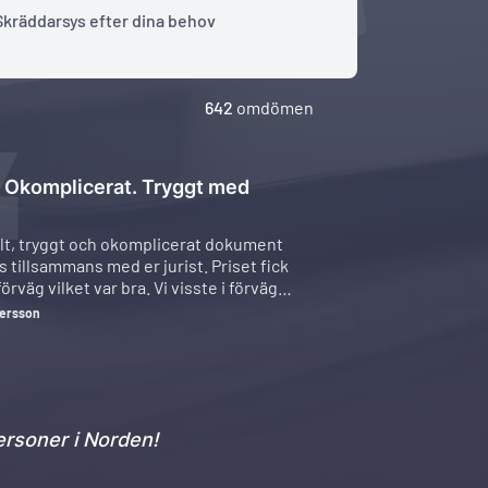
Skräddarsys efter dina behov
642
omdömen
. Okomplicerat. Tryggt med
Snabbt och smidigt
Ett smidigt och snabbt sä
Jurios mallar. Prisvärt alt
lt, tryggt och okomplicerat dokument
dokument levereras direkt
 tillsammans med er jurist. Priset fick
om att vi ska skulle skriv
 förväg vilket var bra. Vi visste i förväg
Margareta Hessling
Jurio.
amentets grundinnehåll skulle
dersson
a.
rsoner i Norden!