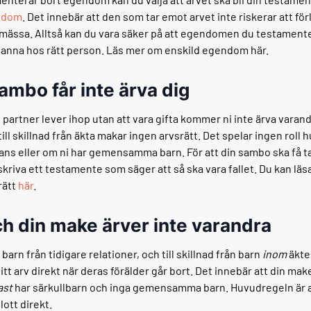
ndom
. Det innebär att den som tar emot arvet inte riskerar att förl
smässa. Alltså kan du vara säker på att egendomen du testamente
anna hos rätt person. Läs mer om enskild egendom här.
sambo får inte ärva dig
 partner lever ihop utan att vara gifta kommer ni inte ärva varan
ill skillnad från äkta makar ingen arvsrätt. Det spelar ingen roll h
ans eller om ni har gemensamma barn. För att din sambo ska få ta 
skriva ett testamente som säger att så ska vara fallet. Du kan lä
rätt
här
.
ch din make ärver inte varandra
 barn från tidigare relationer, och till skillnad från barn
inom
äkte
 sitt arv direkt när deras förälder går bort. Det innebär att din mak
ast
har särkullbarn och inga gemensamma barn. Huvudregeln är a
lott direkt.