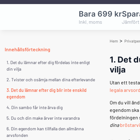
Bara 699 kr
Spar
Inkl. moms
Jämfört 
>
Hem
Privatpe
Innehållsförteckning
1. Det d
1. Det du lämnar efter dig fördelas inte enligt
vilja
din vilja
2. Tvister och osämja mellan dina efterlevande
Utan ett test
legala arvsor
3. Det du lämnar efter dig blir inte enskild
egendom
Om du vill än
4. Din sambo får inte ärva dig
egendom ska f
fördelningen s
5. Du och din make ärver inte varandra
dina
bröstarv
6. Din egendom kan tillfalla den allmänna
arvsfonden