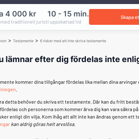
a 4 000 kr
10 - 15 min.
Skapa e
med traditionell jurist
I uppskattad tid
>
>
rson
Testamente
6 risker med att inte skriva testamente
u lämnar efter dig fördelas inte enli
amente kommer dina tillgångar fördelas lika mellan dina arvingar 
dningen
.
dra detta behöver du skriva ett testamente. Där kan du fritt bes
ördelas och personerna som kommer ärva dig kan vara säkra på 
ker enligt din vilja. Kom ihåg att allt inte kan ändras genom ett
ingar
kan aldrig göras helt arvslösa
.