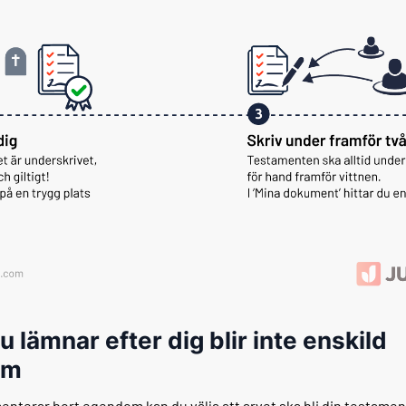
u lämnar efter dig blir inte enskild
om
enterar bort egendom kan du välja att arvet ska bli din testame