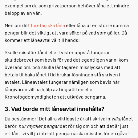
exempel om du som privatperson behöver låna ett mindre
belopp av en vän.
Men om ditt
företag ska låna
eller låna ut en större summa
pengar blir det viktigt att vara säker på vad som gäller. Då
kommer ett låneavtal väl till hands!
Skulle missförstånd eller tvister uppstå fungerar
skuldebrevet som bevis för vad det egentligen var ni kom
överens om, och skulle låntagaren misslyckas med att
betala tillbaka lånet i tid brukar lösningen stå skriven i
avtalet. Låneavtalet fungerar nämligen som bevis när
långivaren vill ha hjälp av tingsrätten eller
Kronofogdemyndigheten att utkräva pengarna.
3. Vad borde mitt låneavtal innehålla?
Du bestämmer! Det allra viktigaste är att skriva in
vilka
lånet
berör,
hur mycket pengar
det rör sig om och att det är just
ett lån – vi vill ju inte att pengarna ska misstas för en gåva!