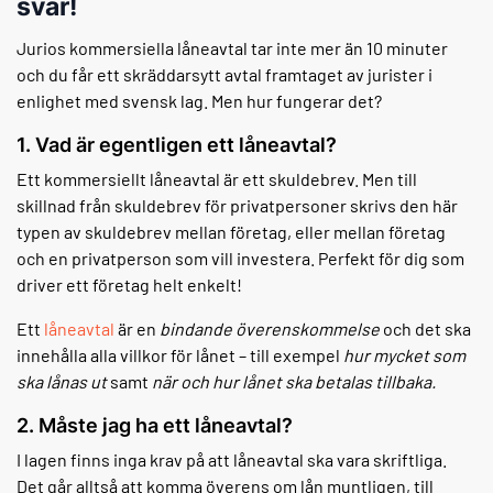
svar!
Jurios kommersiella låneavtal tar inte mer än 10 minuter
och du får ett skräddarsytt avtal framtaget av jurister i
enlighet med svensk lag. Men hur fungerar det?
1. Vad är egentligen ett låneavtal?
Ett kommersiellt låneavtal är ett skuldebrev. Men till
skillnad från skuldebrev för privatpersoner skrivs den här
typen av skuldebrev mellan företag, eller mellan företag
och en privatperson som vill investera. Perfekt för dig som
driver ett företag helt enkelt!
Ett
låneavtal
är en
bindande överenskommelse
och det ska
innehålla alla villkor för lånet – till exempel
hur mycket som
ska lånas ut
samt
när och hur lånet ska betalas tillbaka.
2. Måste jag ha ett låneavtal?
I lagen finns inga krav på att låneavtal ska vara skriftliga.
Det går alltså att komma överens om lån muntligen, till