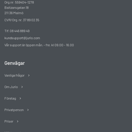
Org.nr: 559404-1278
Baltzarsgatan 18
211 36 Malmö
CVR/Org. nr. 37 89 02 35
Tlf. 08 446 889 49
kundsupport@jurio.com
Vår support är öppen mån. - fre. kl 09.00 - 16.00
Genvägar
Vanliga frågor
Om Jurio
Företag
Privatperson
Priser