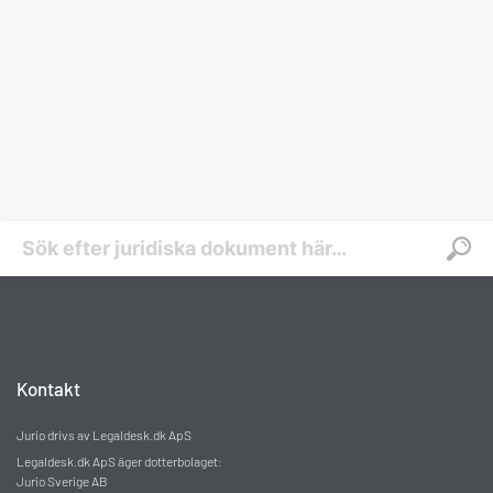
Kontakt
Jurio drivs av Legaldesk.dk ApS
Legaldesk.dk ApS äger dotterbolaget:
Jurio Sverige AB