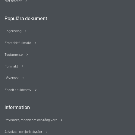
Möt teamet
Populära dokument
Lagerbolag
Framtidsfullmakt
Testamente
Fullmakt
Gåvobrev
Enkelt skuldebrev
Information
Revisorer, redovisare och rådgivare
Advokat- och juristbyråer