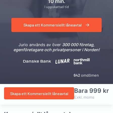
10 min.
I uppskattad tid
Skapa ett Kommersiellt låneavtal
Jurio används av över
300 000 företag,
egenföretagare och privatpersoner i Norden!
642
omdömen
Bara 999 kr
Skapa ett Kommersiellt låneavtal
Exkl. moms