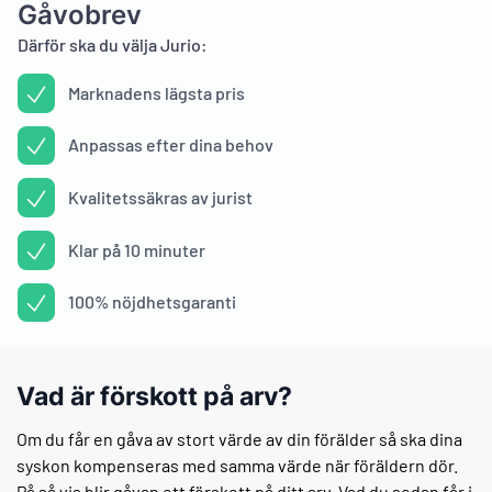
Gåvobrev
Därför ska du välja Jurio:
Marknadens lägsta pris
Anpassas efter dina behov
Kvalitetssäkras av jurist
Klar på 10 minuter
100% nöjdhetsgaranti
Vad är förskott på arv?
Om du får en gåva av stort värde av din förälder så ska dina
syskon kompenseras med samma värde när föräldern dör.
På så vis blir gåvan ett förskott på ditt arv. Vad du sedan får i