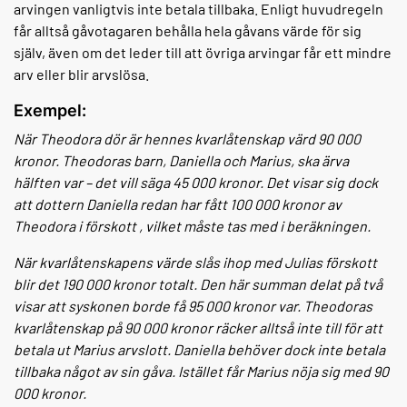
arvingen vanligtvis inte betala tillbaka. Enligt huvudregeln
får alltså gåvotagaren behålla hela gåvans värde för sig
själv, även om det leder till att övriga arvingar får ett mindre
arv eller blir arvslösa.
Exempel:
När Theodora dör är hennes kvarlåtenskap värd 90 000
kronor. Theodoras barn, Daniella och Marius, ska ärva
hälften var – det vill säga 45 000 kronor. Det visar sig dock
att dottern Daniella redan har fått 100 000 kronor av
Theodora i förskott , vilket måste tas med i beräkningen.
När kvarlåtenskapens värde slås ihop med Julias förskott
blir det 190 000 kronor totalt. Den här summan delat på två
visar att syskonen borde få 95 000 kronor var. Theodoras
kvarlåtenskap på 90 000 kronor räcker alltså inte till för att
betala ut Marius arvslott. Daniella behöver dock inte betala
tillbaka något av sin gåva. Istället får Marius nöja sig med 90
000 kronor.