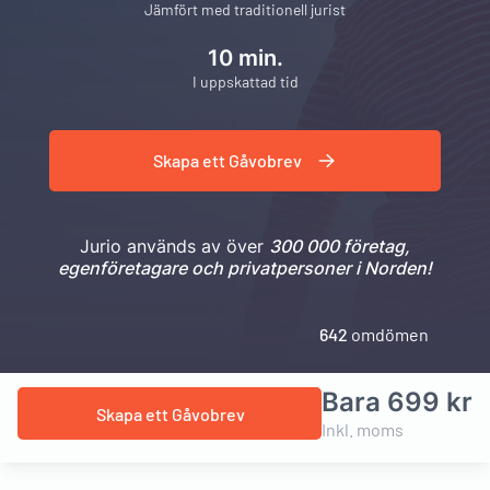
Jämfört med traditionell jurist
10 min.
I uppskattad tid
Skapa ett Gåvobrev
Jurio används av över
300 000 företag,
egenföretagare och privatpersoner i Norden!
642
omdömen
Bara 699 kr
Skapa ett Gåvobrev
Inkl. moms