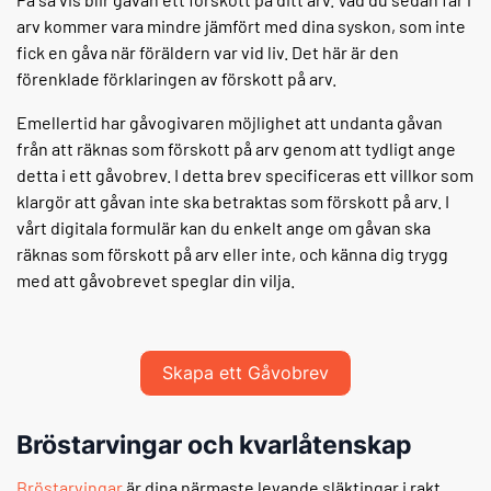
arv kommer vara mindre jämfört med dina syskon, som inte
fick en gåva när föräldern var vid liv. Det här är den
förenklade förklaringen av förskott på arv.
Emellertid har gåvogivaren möjlighet att undanta gåvan
från att räknas som förskott på arv genom att tydligt ange
detta i ett gåvobrev. I detta brev specificeras ett villkor som
klargör att gåvan inte ska betraktas som förskott på arv. I
vårt digitala formulär kan du enkelt ange om gåvan ska
räknas som förskott på arv eller inte, och känna dig trygg
med att gåvobrevet speglar din vilja.
Skapa ett Gåvobrev
Bröstarvingar och kvarlåtenskap
Bröstarvingar
är dina närmaste levande släktingar i rakt