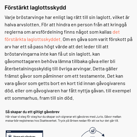
Förstärkt laglottsskydd
Varje bröstarvinge har enligt lag rätt till sin laglott, vilket är
halva arvslotten. För att hindra en person från att kringgå
reglerna om arvsfördelning finns något som kallas
det
förstärkta laglottsskyddet.
Om en gåva som varit förskott på
arv har ett så pass högt värde att det leder till att
bröstarvingarna inte kan få ut sin laglott, kan
gåvomottagaren behöva lämna tillbaka gåva eller bli
återbetalningsskyldig till övriga arvingar. Detta gäller
främst gåvor som påminner om ett testamente. Det kan
vara gåvor som getts bort en kort tid innan gåvogivarens
död, eller om gåvogivaren har fått nyttja gåvan, till exempel
ett sommarhus, fram till sin död.