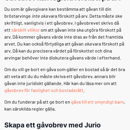
Du som är gåvogivare kan bestämma att gåvan till din
bröstarvinge
inte ska
vara förskott på arv. Detta måste ske
skriftligt, vanligtvis i ett gåvobrev. I gåvobrevet skrivs då
ett
särskilt villkor
om att gåvan inte ska utgöra förskott på
arv. Då kommer gåvans värde inte dras av från det framtida
arvet. Du kan också förtydliga att gåvan
ska
vara förskott på
arv. Då kan du precisera värdet på förskottet och dina
arvingar behöver inte diskutera gåvans värde i efterhand.
Om du vill ge bort en gåva som gäller en bostad så är det bra
att veta att du du måste skriva ett gåvobrev, annars blir
gåvan inte juridiskt gällande. Här kan du läsa mer om att
gåvobrev för fastighet och bostadsrätt
.
Om du funderar på att ge bort en
gåva till ett omyndigt barn
,
kan särskilda regler gälla.
Skapa ett gåvobrev med Jurio