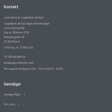
Kontakt
Jurio drivs av Legaldesk.dk ApS
Legaldesk.dk ApS äger dotterbolaget:
Jurio Sverige AB
Org.nr: 559404-1278
Baltzarsgatan 18
211 36 Malmö
CVR/Org. nr. 37 89 02 35
Tlf. 08 446 889 49
kundsupport@jurio.com
Vår support är öppen mån. - fre. kl 09.00 - 16.00
Genvägar
Vanliga frågor
Om Jurio