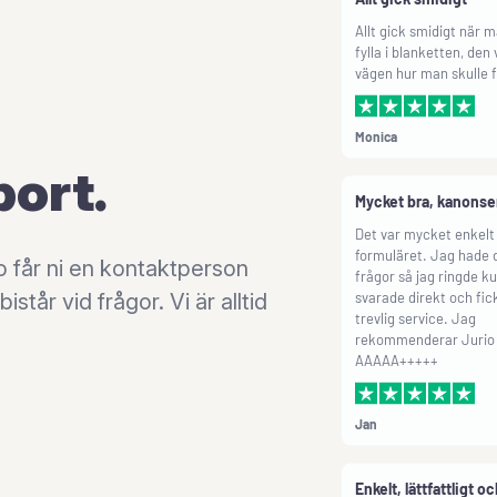
fylla i blanketten, den
vägen hur man skulle fy
Monica
Mycket bra, kanonse
port.
Det var mycket enkelt a
formuläret. Jag hade 
frågor så jag ringde k
svarade direkt och fic
io får ni en kontaktperson
trevlig service. Jag
tår vid frågor. Vi är alltid
rekommenderar Jurio v
AAAAA+++++
Jan
Enkelt, lättfattligt o
Enkelt, lättfattligt och