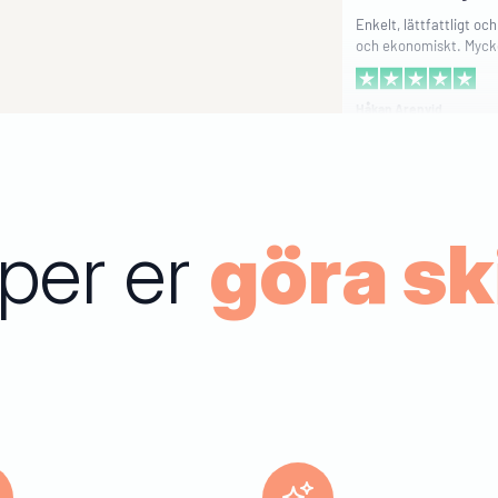
och ekonomiskt. Mycke
Håkan Arenvid
Juristerna var myck
uppmärksamma
Juristerna var mycket
uppmärksamma och vä
svarade mycket snabbt
lper er
göra sk
frågor och förklarade 
oklart på ett tillgänglig
Halyna Troshyna
Exakt vad vi letat eft
Gjorde ett testamente
er sida. Det var enkelt,
man bara behövde mar