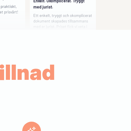
t prisvärt!
Ett enkelt, tryggt och okomplicerat
dokument skapades tillsammans
med er jurist. Priset fick vi veta i
förväg vilket var bra. Vi visste i
förväg vad testamentets
et
grundinnehåll skulle innefatta.
Viveca Andersson
nliga,
 på alla
illnad
allt som var
Snabbt och smidigt
t sätt.
Ett smidigt och snabbt sätt att
med hjälp av Jurios mallar. Prisvärt
alternativ. Färdiga dokument
levereras direkt. Vi har länge
pratat om att vi ska skulle skriva
er. Bra pris.
testamente. Så tack Jurio.
 med hjälp av
 jättebra att
Margareta Hessling
kera det