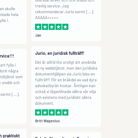
 visade hela
rekommenderar Jurio varmt [...].
lla i.
AAAAA+++++
Jan
rvice!!!
Jurio, en juridisk fullträff!
tt fylla i
Det är alltid lite oroligt att använda
dock några
en ny webbtjänst, men den juridiska
undtjänst som
dokumenthjälpen via Jurio blev en
k snabb och
fullträff! För en bråkdel av vad dyra
advokatbyrån kostar. Äntligen kan
armt [...].
också vi lågavlönade säkra vår vilja
och existens med juridiskt säkra
dokument.
Britt Wagenius
ch praktiskt
Enkelt. Okomplicerat. Tryggt
 praktiskt,
med jurist.