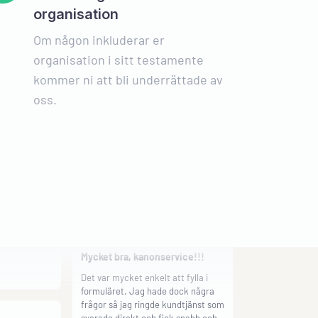
Proffsigt
organisation
Helheten på resultatet. effektivt
Om någon inkluderar er
med påskrifter och innehållet i
sekretessförbindelsen. Proffsigt!
organisation i sitt testamente
kommer ni att bli underrättade av
ed
Börje Andersson
oss.
ument
Billigt och bra
ent som är
g ringde för
Billigt och bra
r så fick jag
vlig
Oskar Ludwig Olof Jernberg
Mycket bra, kanonservice!!!
Det var mycket enkelt att fylla i
formuläret. Jag hade dock några
frågor så jag ringde kundtjänst som
svarade direkt och fick snabb och
an skulle
trevlig service. Jag