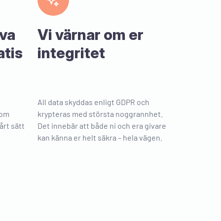
örstå sig på
 kan något om
Enkelheten och priset avgjorde.
exakt vad vi
iva
Vi värnar om er
Enkelheten och priset avgjorde.
atis
integritet
Per Andersson
 hemsida
Otroligt vänligt bemötande och
mycket hjälpsamma. Känns
msida, hela
All data skyddas enligt GDPR och
tryggt.
ch fick
nom
krypteras med största noggrannhet.
ar på mail på
Otroligt vänligt bemötande.
årt sätt
Det innebär att både ni och era givare
öjd!
Tacksam att jag fick svar på mina
kan känna er helt säkra – hela vägen.
frågor och för att ni kan
fortfarande kan hjälpa till om vi har
fler funderingar i efterhand.
z
Suzana P
, både via
muläret.
Hjälpsam juridiskt support
nomiskt