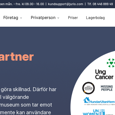
en mån. - fre. kl 09.00 - 16.00
|
kundsupport@jurio.com
|
Tlf. 08 446 889 49
Företag
Privatperson
Priser
Lagerbolag
artner
 göra skillnad. Därför har
ill välgörande
ch museum som tar emot
tamente kan användare