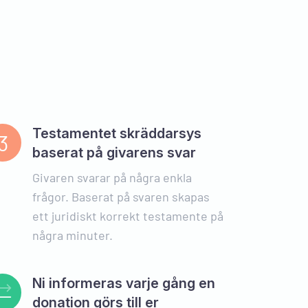
Testamentet skräddarsys
3
baserat på givarens svar
Givaren svarar på några enkla
frågor. Baserat på svaren skapas
träff!
ett juridiskt korrekt testamente på
gt att använda
några minuter.
den juridiska
urio blev en
el av vad dyra
Äntligen kan
Ni informeras varje gång en
kra vår vilja
donation görs till er
iskt säkra