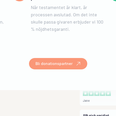
dokument.
När testamentet är klart, är
processen avslutad. Om det inte
Britt Wagenius
n,
skulle passa givaren erbjuder vi 100
% nöjdhetsgaranti.
Suverän hemsida m
välformulerade dok
Suverän hemsida med
välformulerade dokum
lätta att fylla i. När ja
att ställa ett par frågo
Bli donationspartner
utomordentlig hjälp av
serviceinriktad och tre
personal.
Jane
Allt gick smidigt
Allt gick smidigt när m