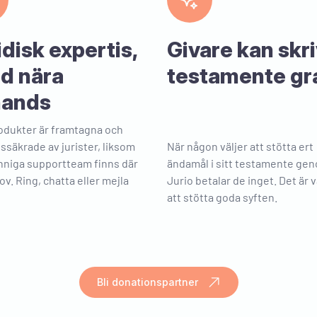
man ville ha, lätt att f
även för oss som inte
juridik själva. Det var 
letat efter. Bra pris.
idisk expertis,
Givare kan skr
id nära
testamente gr
Camilla
lhands
Pedagogisk och bra
odukter är framtagna och
Pedagogisk och bra he
tssäkrade av jurister, liksom
När någon väljer att stötta ert
processen var enkel! O
nniga supportteam finns där
ändamål i sitt testamente ge
snabbt och utförligt sv
ov. Ring, chatta eller mejla
Jurio betalar de inget. Det är v
en "dum" fråga. Jätten
att stötta goda syften.
Sara
Fick bra hjälp från a-
Bli donationspartner
Fick bra hjälp från a-z
telefon och online for
Snabbt att fylla i, eko