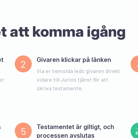
et att komma igång
et
Givaren klickar på länken
2
Via er hemsida leds givaren direkt
er
vidare till Jurios tjänst för att
skriva testamente.
Jurio, en juridisk full
Det är alltid lite oroli
en ny webbtjänst, men 
dokumenthjälpen via J
fullträff! För en bråkd
advokatbyrån kostar. 
s
Testamentet är giltigt, och
5
också vi lågavlönade sä
processen avslutas
och existens med jurid