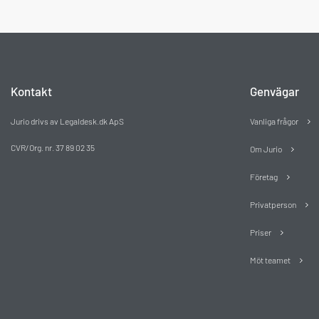
Kontakt
Genvägar
Vanliga frågor
Jurio drivs av Legaldesk.dk ApS
CVR/Org. nr. 37 89 02 35
Om Jurio
Företag
Privatperson
Priser
Möt teamet