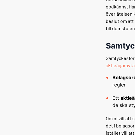
godkänns. Har 
överlåtelsen k
beslut om att
till domstole
Samtyck
Samtyckesförb
aktieägaravta
Bolagsor
regler.
Ett
aktieä
de ska st
Om ni vill att
det i bolagsor
istället vill 