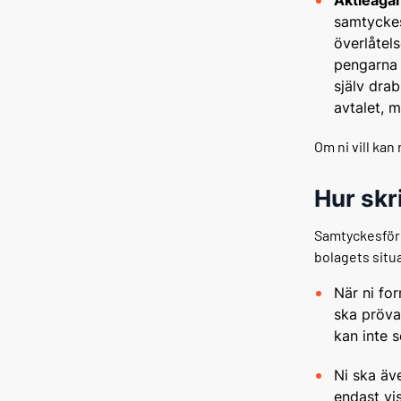
samtyckes
överlåtels
pengarna 
själv dra
avtalet, m
Om ni vill kan
Hur skr
Samtyckesförbe
bolagets situ
När ni fo
ska pröva
kan inte 
Ni ska äve
endast vi