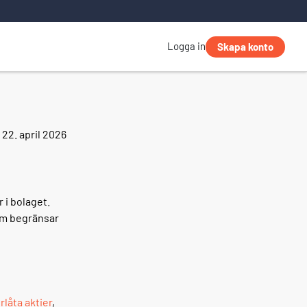
Logga in
Skapa konto
22. april 2026
r i bolaget.
som begränsar
rlåta aktier
,