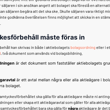
säljaren i sin ansökan angett att bolaget ska föreslå en alternati
an säljaren begära att det ska ske. Skulle säljaren vara riktigt m
 inte godkänna överlåtelsen finns möjlighet att skicka in en st
n.
esförbehåll måste föras in
ehåll kan skrivas in både i aktiebolagets
bolagsordning
eller i e
l
, två dokument som används vid bolagsbildning.
dningen
är det dokument som fastställer aktiebolagets gr
garavtal
är ett avtal mellan några eller alla aktieägare i bo
yra bolaget.
 samtyckesförbehållet ska gälla för alla aktieägare måste ni anting
dningen eller skapa ett aktieägaravtal som gäller för alla aktieäg
att samtyckesförbehållet bara ska gälla för
några
aktieägare är det b