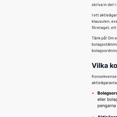
skriva in det 
I ett aktieäga
klausulen, exe
företaget, et
Tänk på! Om e
bolagsstämm
bolagsordning
Vilka k
Konsekvensern
aktieägaravta
Bolagsor
eller bol
pengarna 
Aktieägar