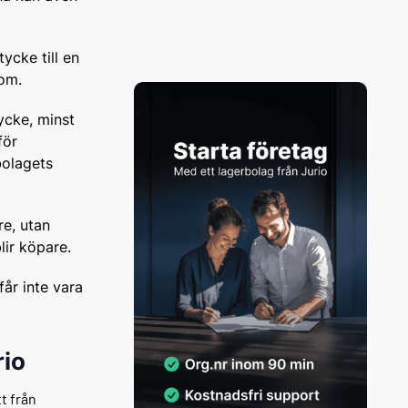
ycke till en
 om.
ycke, minst
för
bolagets
re, utan
lir köpare.
får inte vara
rio
t från