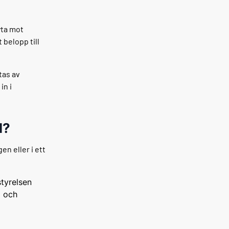
yta mot
 belopp till
tas av
in i
l?
n eller i ett
tyrelsen
a och