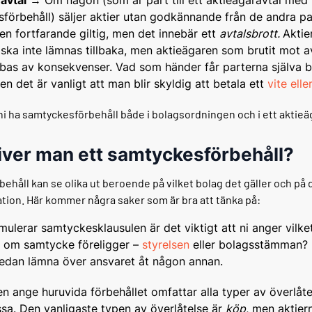
förbehåll) säljer aktier utan godkännande från de andra par
en fortfarande giltig, men det innebär ett
avtalsbrott.
Aktie
ska inte lämnas tillbaka, men aktieägaren som brutit mot a
bbas av konsekvenser. Vad som händer får parterna själva 
en det är vanligt att man blir skyldig att betala ett
vite ell
 ni ha samtyckesförbehåll både i bolagsordningen och i ett aktieä
iver man ett samtyckesförbehåll?
håll kan se olika ut beroende på vilket bolag det gäller och på 
ation. Här kommer några saker som är bra att tänka på:
rmulerar samtyckesklausulen är det viktigt att ni anger vilk
 om samtycke föreligger –
styrelsen
eller bolagsstämman? 
sedan lämna över ansvaret åt någon annan.
n ange huruvida förbehållet omfattar alla typer av överlåtel
ssa. Den vanligaste typen av överlåtelse är
köp
, men aktier