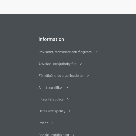
Information
Revisorer, redovisare och rådgivare
Advokat- och juristbyråer
För välgörande organisationer
Allmänna villkor
Integritetspolicy
Dataskyddspolicy
Priser
Cookie-inställningar