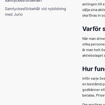
samtyckesförbehåll?
antingen till e
Samtyckesförbehåll vid nybildning
sälja sina ak
med Jurio
ska föras in s
Varför 
När man driv
olika persone
är man helt öv
aktiebolaget 
Hur fun
Inför varje öv
en bestämd pe
godkänner ell
betalas. Pris
Om ansökan om