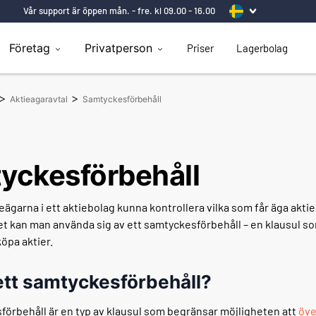
Vår support är öppen mån. - fre. kl 09.00 - 16.00
Företag
Privatperson
Priser
Lagerbolag
>
>
Aktieagaravtal
Samtyckesförbehåll
yckesförbehåll
tieägarna i ett aktiebolag kunna kontrollera vilka som får äga aktie
det kan man använda sig av ett samtyckesförbehåll – en klausul 
köpa aktier.
ett samtyckesförbehåll?
förbehåll är en typ av klausul som begränsar möjligheten att
öve