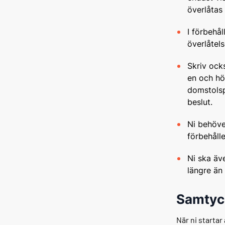
överlåta
I förbehå
överlåtel
Skriv ock
en och hö
domstolsp
beslut.
Ni behöve
förbehåll
Ni ska äve
längre än
Samtyck
När ni startar