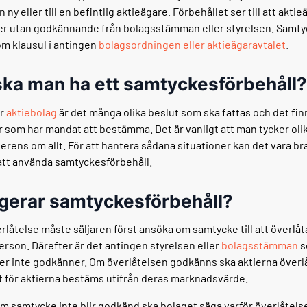
n ny eller till en befintlig aktieägare. Förbehållet ser till att akti
tier utan godkännande från bolagsstämman eller styrelsen. Samt
om klausul i antingen
bolagsordningen eller aktieägaravtalet
.
ska man ha ett samtyckesförbehåll?
er
aktiebolag
är det många olika beslut som ska fattas och det finn
r som har mandat att bestämma. Det är vanligt att man tycker olik
erens om allt. För att hantera sådana situationer kan det vara bra
att använda samtyckesförbehåll.
gerar samtyckesförbehåll?
erlåtelse måste säljaren först ansöka om samtycke till att överlåta
rson. Därefter är det antingen styrelsen eller
bolagsstämman
s
er inte godkänner. Om överlåtelsen godkänns ska aktierna överl
et för aktierna bestäms utifrån deras marknadsvärde.
 samtycke inte blir godkänd ska bolaget säga varför överlåtels