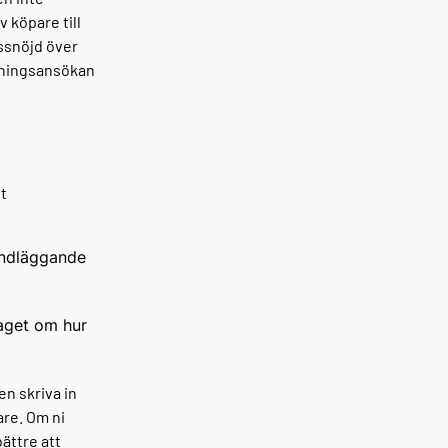
v köpare till
issnöjd över
ämningsansökan
tt
undläggande
laget om hur
en skriva in
are. Om ni
ättre att