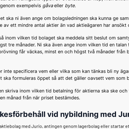
s genom exempelvis
gåva
eller
byte.
llet ska ni även ange om bolagsledningen ska kunna ge samt
se av ett mindre antal aktier än vad aktieägaren har ansökt
så inom vilken tid bolaget ska meddela sitt beslut om samt
gst tre månader. Ni ska även ange inom vilken tid en talan 
rövning får väckas, minst en och högst två månader från 
r inte specificera vem eller vilka som kan tänkas bli ny äga
et ska formuleras öppet så att det gäller oavsett vem som b
n skriva inom vilken tid betalning för aktierna ska ske och 
 en månad från när priset bestämdes.
esförbehåll vid nybildning med Ju
 aktiebolag med Jurio, antingen genom lagerbolag eller startar et