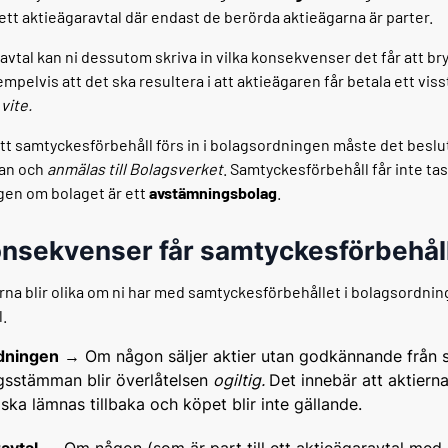
i ett aktieägaravtal där endast de berörda aktieägarna är parter.
ravtal kan ni dessutom skriva in vilka konsekvenser det får att br
mpelvis att det ska resultera i att aktieägaren får betala ett visst
t
vite.
tt samtyckesförbehåll förs in i bolagsordningen måste det beslu
an och
anmälas till Bolagsverket
. Samtyckesförbehåll får inte tas 
en om bolaget är ett
avstämningsbolag
.
onsekvenser får samtyckesförbehål
a blir olika om ni har med samtyckesförbehållet i bolagsordninge
l.
dningen
→ Om någon säljer aktier utan godkännande från s
agsstämman blir överlåtelsen
ogiltig.
Det innebär att aktiern
ska lämnas tillbaka och köpet blir inte gällande.
avtal
→ Om någon (som är part till ett aktieägaravtal med