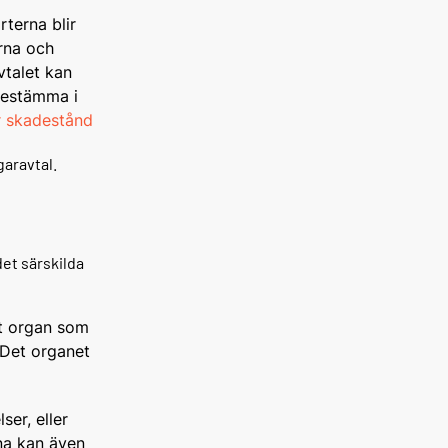
terna blir
rna och
vtalet kan
bestämma i
er skadestånd
garavtal.
det särskilda
et organ som
Det organet
ser, eller
na kan även