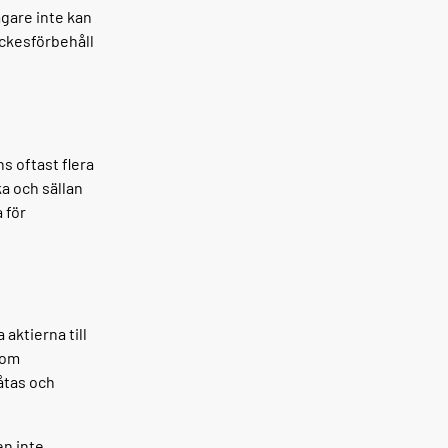
eägare inte kan
yckesförbehåll
s oftast flera
a och sällan
 för
 aktierna till
om
åtas och
en inte