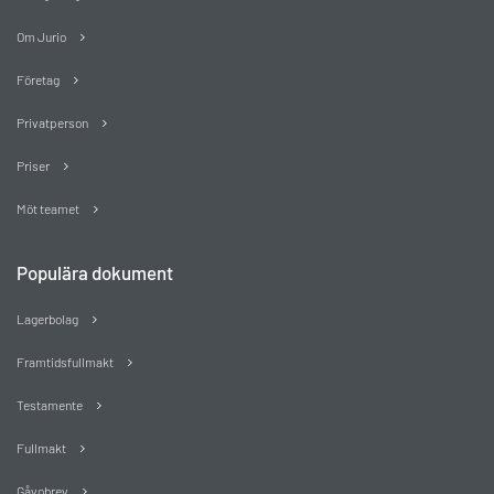
Om Jurio
Företag
Privatperson
Priser
Möt teamet
Populära dokument
Lagerbolag
Framtidsfullmakt
Testamente
Fullmakt
Gåvobrev