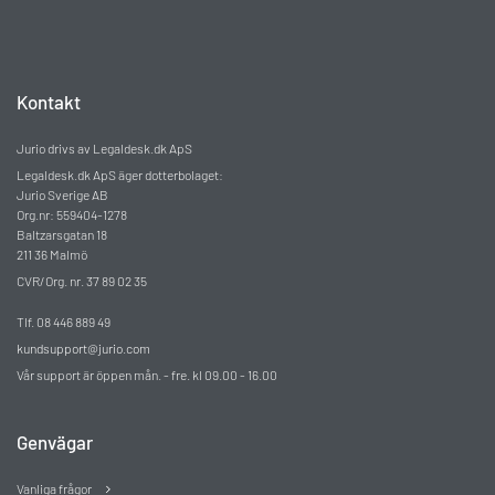
Kontakt
Jurio drivs av Legaldesk.dk ApS
Legaldesk.dk ApS äger dotterbolaget:
Jurio Sverige AB
Org.nr: 559404-1278
Baltzarsgatan 18
211 36 Malmö
CVR/Org. nr. 37 89 02 35
Tlf. 08 446 889 49
kundsupport@jurio.com
Vår support är öppen mån. - fre. kl 09.00 - 16.00
Genvägar
Vanliga frågor