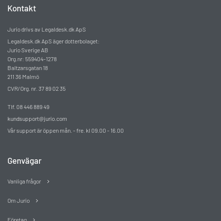
Kontakt
Jurio drivs av Legaldesk.dk ApS
Legaldesk.dk ApS äger dotterbolaget:
Jurio Sverige AB
Org.nr: 559404-1278
Baltzarsgatan 18
211 36 Malmö
CVR/Org. nr. 37 89 02 35
Tlf. 08 446 889 49
kundsupport@jurio.com
Vår support är öppen mån. - fre. kl 09.00 - 16.00
Genvägar
Vanliga frågor
Om Jurio
Företag