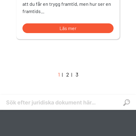
att du får en trygg framtid, men hur ser en
framtids...
Läs mer
1
2
3
|
|