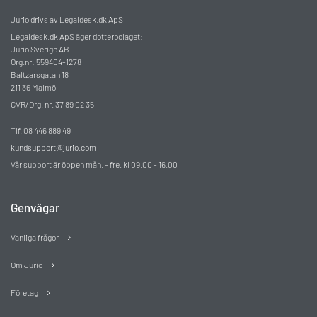
Jurio drivs av Legaldesk.dk ApS
Legaldesk.dk ApS äger dotterbolaget:
Jurio Sverige AB
Org.nr: 559404-1278
Baltzarsgatan 18
211 36 Malmö
CVR/Org. nr. 37 89 02 35
Tlf. 08 446 889 49
kundsupport@jurio.com
Vår support är öppen mån. - fre. kl 09.00 - 16.00
Genvägar
Vanliga frågor
Om Jurio
Företag