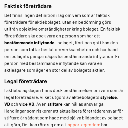
Faktisk företrädare
Det finns ingen definition i lag om vem som är faktisk
företrädare för aktiebolaget, utan en bedömning görs
utifrån objektiva omständigheter kring bolaget. En faktisk
företrädare ska dock vara en person som har ett
bestämmande inflytande
i bolaget. Kort och gott kan den
person som fattar beslut om verksamheten och har hand
om bolagets pengar sägas ha bestämmande inflytande. En
person med bestämmande inflytande kan vara en
aktieägare som äger en stor del av bolagets aktier.
Legal företrädare
I aktiebolagslagen finns dock bestämmelser om vem som är
legal företrädare, vilket utgörs av aktiebolagets
styrelse
,
VD
och
vice VD
. Även
stiftare
kan hållas ansvariga.
Handlingar som riskerar att aktualisera företrädaransvar för
stiftare är sådant som hade med själva bildandet av bolaget
att göra. Det kan röra sig om att
apportegendom
har