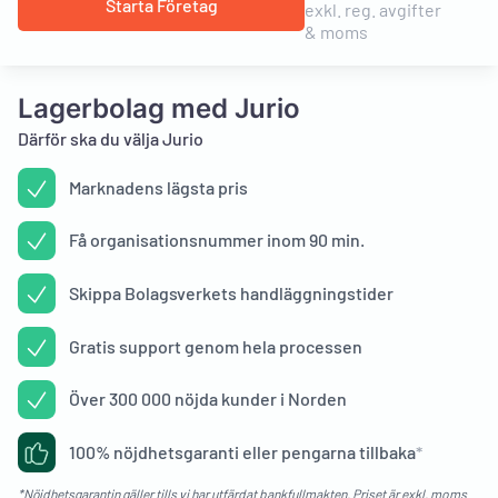
Starta Företag
exkl. reg. avgifter
& moms
Lagerbolag med Jurio
Därför ska du välja Jurio
Marknadens lägsta pris
Få organisationsnummer inom 90 min.
Skippa Bolagsverkets handläggningstider
Gratis support genom hela processen
Över 300 000 nöjda kunder i Norden
100% nöjdhetsgaranti eller pengarna tillbaka
*
*Nöjdhetsgarantin gäller tills vi har utfärdat bankfullmakten. Priset är exkl. moms