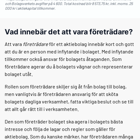
och Bolagsverkets avgifter på 4 600. Total kostnad blir 8 573,75 kr, inkl. moms. 25
000 kr i aktiekapital tillkommer.
Vad innebär det att vara företrädare?
Att vara
företrädare
för ett aktiebolag innebär kort och gott
att du är en person med inflytande i bolaget. Med inflytande
tillkommer också ansvar för bolagets åtaganden. Som
företrädare agerar du å bolagets vägnar och representerar
bolaget utåt.
Rollen som företrädare skiljer sig åt från bolag till bolag,
men vanligtvis är företrädaren ansvarig för att sköta
bolagets dagliga verksamhet, fatta viktiga beslut och se till
att allt går rätt till i verksamheten.
Den som företräder bolaget ska agera i bolagets bästa
intresse och följa de lagar och regler som gäller för
aktiebolag. Som du kanske märker, har företrädaren många