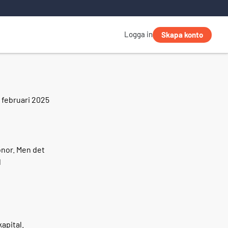
Logga in
Skapa konto
. februari 2025
onor. Men det
d
apital.