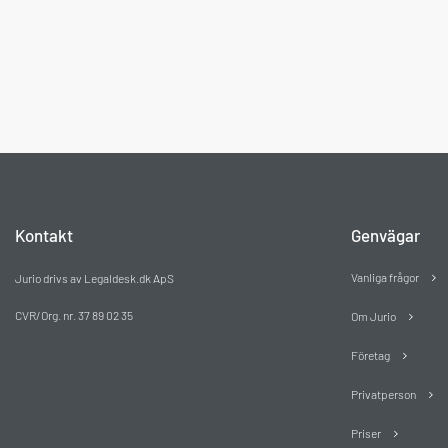
Kontakt
Genvägar
Vanliga frågor
Jurio drivs av Legaldesk.dk ApS
CVR/Org. nr. 37 89 02 35
Om Jurio
Företag
Privatperson
Priser