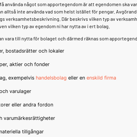
t få använda något som apportegendom är att egendomen ska vara t
an alltså inte använda vad som helst istället för pengar. Avgöran
olags verksamhetsbeskrivning. Där beskrivs vilken typ av verksamh
en vilken typ av egendom ni har nytta av i ert bolag.
n vara till nytta för bolaget och därmed räknas som apportegen
r, bostadsrätter och lokaler
er, aktier och fonder
lag, exempelvis
handelsbolag
eller en
enskild firma
och varulager
ktorer eller andra fordon
h varumärkesrättigheter
ateriella tillgångar