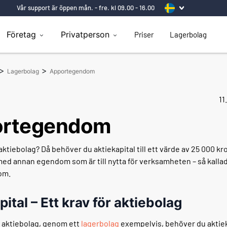
Vår support är öppen mån. - fre. kl 09.00 - 16.00
Företag
Privatperson
Priser
Lagerbolag
>
>
Lagerbolag
Apportegendom
11
ortegendom
aktiebolag? Då behöver du aktiekapital till ett värde av 25 000 kr
med annan egendom som är till nytta för verksamheten – så kalla
om.
ital – Ett krav för aktiebolag
r aktiebolag, genom ett
lagerbolag
exempelvis, behöver du aktiek