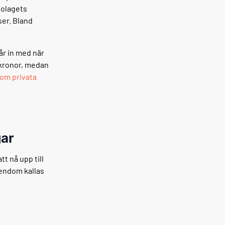
bolagets
ser. Bland
år in med när
0 kronor, medan
 om privata
ar
t nå upp till
endom kallas