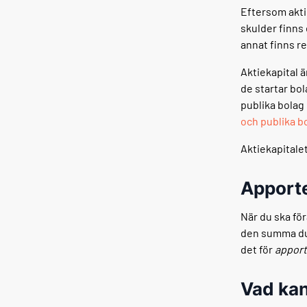
Eftersom akti
skulder finns 
annat finns r
Aktiekapital ä
de startar bol
publika bolag
och publika b
Aktiekapitalet
Apport
När du ska för
den summa du 
det för
appor
Vad ka