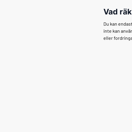
Vad rä
Du kan endas
inte kan anvä
eller fordringa