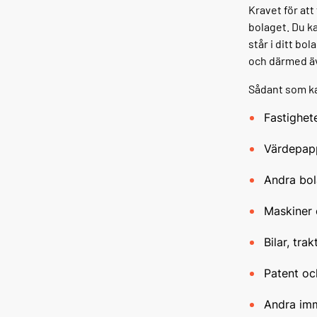
Kravet för at
bolaget. Du k
står i ditt b
och därmed äv
Sådant som ka
Fastighete
Värdepapp
Andra bo
Maskiner 
Bilar, tra
Patent oc
Andra imm