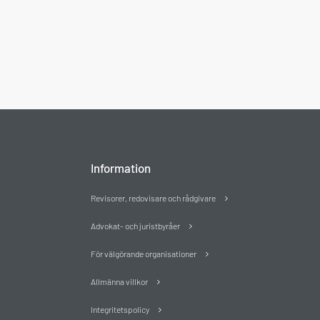
Information
Revisorer, redovisare och rådgivare
Advokat- och juristbyråer
För välgörande organisationer
Allmänna villkor
Integritetspolicy