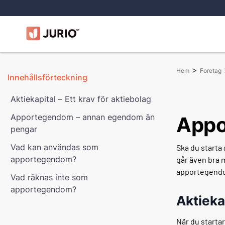
>
Hem
Foretag
Innehållsförteckning
Aktiekapital – Ett krav för aktiebolag
Apportegendom – annan egendom än
App
pengar
Vad kan användas som
Ska du starta 
apportegendom?
går även bra 
apportegend
Vad räknas inte som
apportegendom?
Aktiekap
När du starta