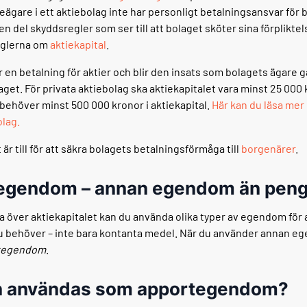
eägare i ett aktiebolag inte har personligt betalningsansvar för 
en del skyddsregler som ser till att bolaget sköter sina förpliktel
eglerna om
aktiekapital
.
r en betalning för aktier och blir den insats som bolagets ägare g
aget. För privata aktiebolag ska aktiekapitalet vara minst 25 00
 behöver minst 500 000 kronor i aktiekapital.
Här kan du läsa mer
olag.
 är till för att säkra bolagets betalningsförmåga till
borgenärer
.
egendom – annan egendom än peng
a över aktiekapitalet kan du använda olika typer av egendom för at
behöver – inte bara kontanta medel. När du använder annan eg
tegendom
.
n användas som apportegendom?