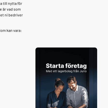
ill nytta för
de är vad som
et ni bedriver
dom kan vara: