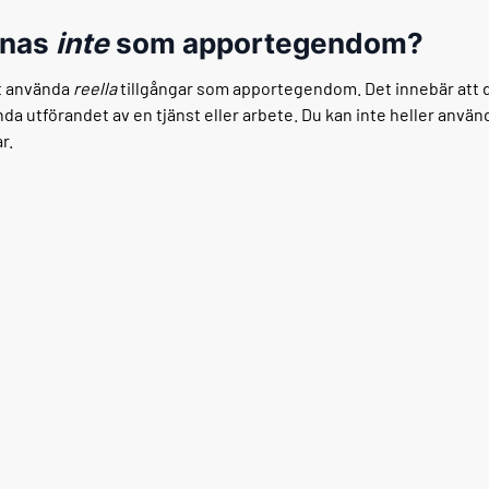
knas
inte
som apportegendom?
t använda
reella
tillgångar som apportegendom. Det innebär att d
nda utförandet av en tjänst eller arbete. Du kan inte heller anvä
r.