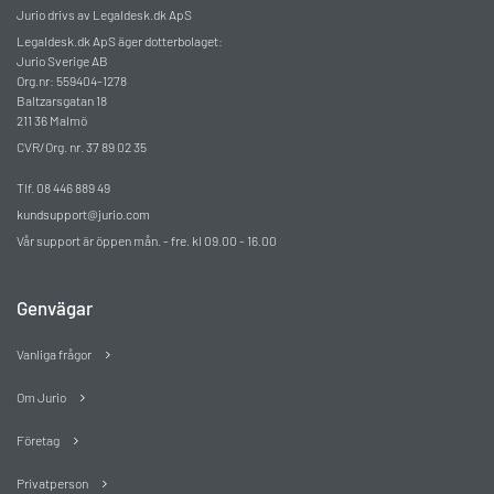
Jurio drivs av Legaldesk.dk ApS
Legaldesk.dk ApS äger dotterbolaget:
Jurio Sverige AB
Org.nr: 559404-1278
Baltzarsgatan 18
211 36 Malmö
CVR/Org. nr. 37 89 02 35
Tlf. 08 446 889 49
kundsupport@jurio.com
Vår support är öppen mån. - fre. kl 09.00 - 16.00
Genvägar
Vanliga frågor
Om Jurio
Företag
Privatperson