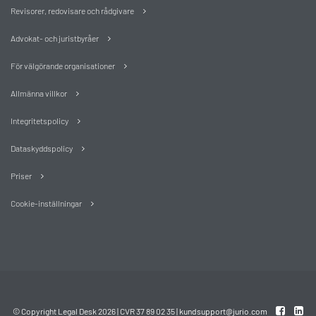
Revisorer, redovisare och rådgivare
Advokat- och juristbyråer
För välgörande organisationer
Allmänna villkor
Integritetspolicy
Dataskyddspolicy
Priser
Cookie-inställningar
© Copyright Legal Desk 2026 | CVR 37 89 02 35 |
kundsupport@jurio.com