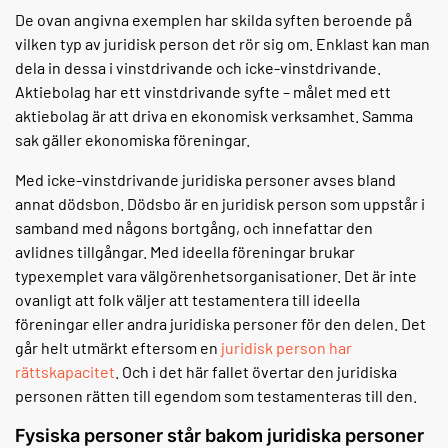
De ovan angivna exemplen har skilda syften beroende på
vilken typ av juridisk person det rör sig om. Enklast kan man
dela in dessa i vinstdrivande och icke-vinstdrivande.
Aktiebolag har ett vinstdrivande syfte – målet med ett
aktiebolag är att driva en ekonomisk verksamhet. Samma
sak gäller ekonomiska föreningar.
Med icke-vinstdrivande juridiska personer avses bland
annat dödsbon. Dödsbo är en juridisk person som uppstår i
samband med någons bortgång, och innefattar den
avlidnes tillgångar. Med ideella föreningar brukar
typexemplet vara välgörenhetsorganisationer. Det är inte
ovanligt att folk väljer att testamentera till ideella
föreningar eller andra juridiska personer för den delen. Det
går helt utmärkt eftersom en
juridisk person har
rättskapacitet
. Och i det här fallet övertar den juridiska
personen rätten till egendom som testamenteras till den.
Fysiska personer står bakom juridiska personer