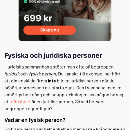
Fysiska och juridiska personer
I juridiska sammanhang stöter man ofta på begreppen
juridisk
och
fysisk
person
. Du kanske till exempel har hört
att din enskilda firma
inte
blir en juridisk person när du
påbörjar processen att starta eget. Och i samband med en
anhörigs bortgång och bouppteckningen kan någon ha sagt
att
dödsboet
är en juridisk person. Så vad betyder
begreppen egentligen?
Vad är en fysisk person?
En fysisk person är helt enkelt en människa – krångligare än