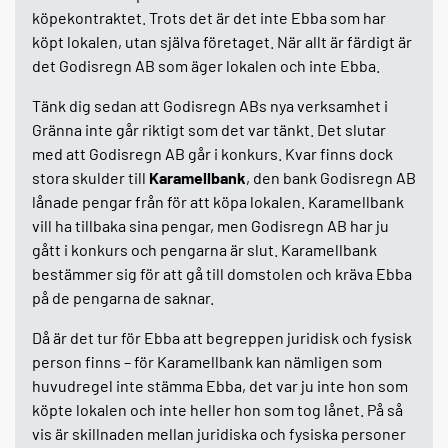
köpekontraktet. Trots det är det inte Ebba som har
köpt lokalen, utan själva företaget. När allt är färdigt är
det Godisregn AB som äger lokalen och inte Ebba.
Tänk dig sedan att Godisregn ABs nya verksamhet i
Gränna inte går riktigt som det var tänkt. Det slutar
med att Godisregn AB går i konkurs. Kvar finns dock
stora skulder till
Karamellbank
, den bank Godisregn AB
lånade pengar från för att köpa lokalen. Karamellbank
vill ha tillbaka sina pengar, men Godisregn AB har ju
gått i konkurs och pengarna är slut. Karamellbank
bestämmer sig för att gå till domstolen och kräva Ebba
på de pengarna de saknar.
Då är det tur för Ebba att begreppen juridisk och fysisk
person finns – för Karamellbank kan nämligen som
huvudregel inte stämma Ebba, det var ju inte hon som
köpte lokalen och inte heller hon som tog lånet. På så
vis är skillnaden mellan juridiska och fysiska personer