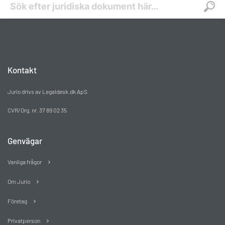
Kontakt
Jurio drivs av Legaldesk.dk ApS
CVR/Org. nr. 37 89 02 35
Genvägar
Vanliga frågor
Om Jurio
Företag
Privatperson