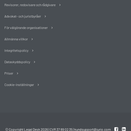
Revisorer, redovisare och rådgivare
Advokat- och juristbyråer
För välgörande organisationer
Allmänna villkor
Integritetspolicy
Dataskyddspolicy
Priser
Cookie-inställningar
© Copyright Legal Desk 2026 | CVR 37 89 02 35 |
kundsupport@jurio.com