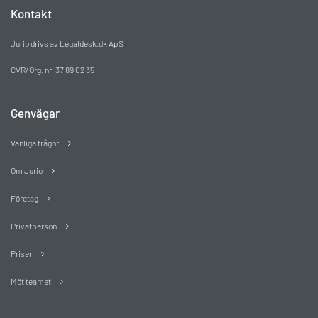
Kontakt
Jurio drivs av Legaldesk.dk ApS
CVR/Org. nr. 37 89 02 35
Genvägar
Vanliga frågor
Om Jurio
Företag
Privatperson
Priser
Möt teamet