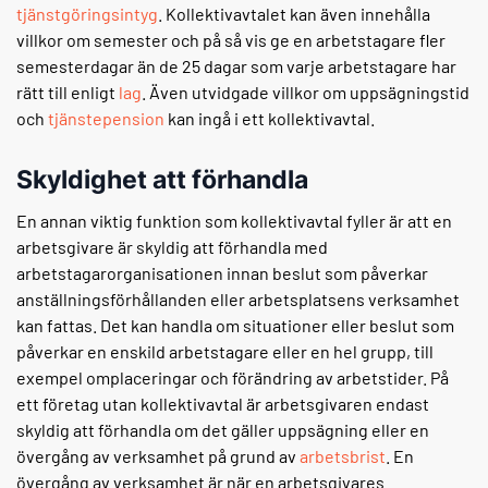
tjänstgöringsintyg
. Kollektivavtalet kan även innehålla
villkor om semester och på så vis ge en arbetstagare fler
semesterdagar än de 25 dagar som varje arbetstagare har
rätt till enligt
lag
. Även utvidgade villkor om uppsägningstid
och
tjänstepension
kan ingå i ett kollektivavtal.
Skyldighet att förhandla
En annan viktig funktion som kollektivavtal fyller är att en
arbetsgivare är skyldig att förhandla med
arbetstagarorganisationen innan beslut som påverkar
anställningsförhållanden eller arbetsplatsens verksamhet
kan fattas. Det kan handla om situationer eller beslut som
påverkar en enskild arbetstagare eller en hel grupp, till
exempel omplaceringar och förändring av arbetstider. På
ett företag utan kollektivavtal är arbetsgivaren endast
skyldig att förhandla om det gäller uppsägning eller en
övergång av verksamhet på grund av
arbetsbrist
. En
övergång av verksamhet är när en arbetsgivares