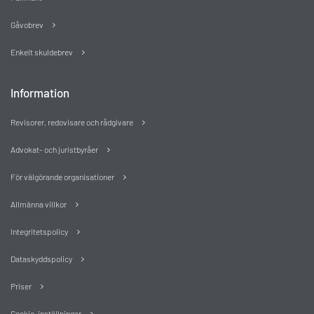
Gåvobrev
Enkelt skuldebrev
Information
Revisorer, redovisare och rådgivare
Advokat- och juristbyråer
För välgörande organisationer
Allmänna villkor
Integritetspolicy
Dataskyddspolicy
Priser
Cookie-inställningar