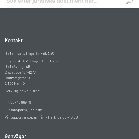
Kontakt
Jurio drivs av Legaldesk.dk ApS
Legaldesk.dk ApS äger dotterbolaget:
Jurio Sverige AB
Org.nr: 559404-1278
Baltzarsgatan 18
211 36 Malmö
CVR/Org. nr. 37 89 02 35
Tlf. 08 446 889 49
kundsupport@jurio.com
Vår support är öppen mån. - fre. kl 09.00 - 16.00
Genvägar