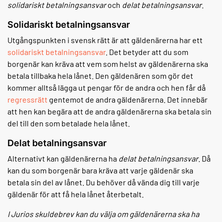
solidariskt betalningsansvar
och
delat betalningsansvar
.
Solidariskt betalningsansvar
Utgångspunkten i svensk rätt är att gäldenärerna har ett
solidariskt betalningsansvar
. Det betyder att du som
borgenär kan kräva att vem som helst av gäldenärerna ska
betala tillbaka hela lånet. Den gäldenären som gör det
kommer alltså lägga ut pengar för de andra och hen får då
regressrätt
gentemot de andra gäldenärerna. Det innebär
att hen kan begära att de andra gäldenärerna ska betala sin
del till den som betalade hela lånet.
Delat betalningsansvar
Alternativt kan gäldenärerna ha
delat betalningsansvar
. Då
kan du som borgenär bara kräva att varje gäldenär ska
betala sin del av lånet. Du behöver då vända dig till varje
gäldenär för att få hela lånet återbetalt.
I Jurios skuldebrev kan du välja om gäldenärerna ska ha