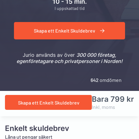
10 - 15 min.
I uppskattad tid
Skapa ett Enkelt Skuldebrev
Jurio används av över
300 000 företag,
egenföretagare och privatpersoner i Norden!
642
omdömen
Bara 799 kr
Skapa ett Enkelt Skuldebrev
Inkl. moms
Enkelt skuldebrev
Låna ut pengar säkert