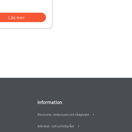
Läs mer
Information
Revisorer, redovisare och rådgivare
Advokat- och juristbyråer