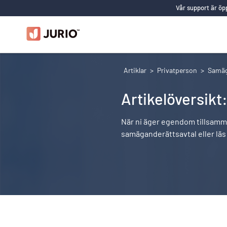
Vår support är öpp
privatperson
Artiklar
>
Privatperson
>
Samäg
Artikelöversik
När ni äger egendom tillsamm
samäganderättsavtal eller läs 