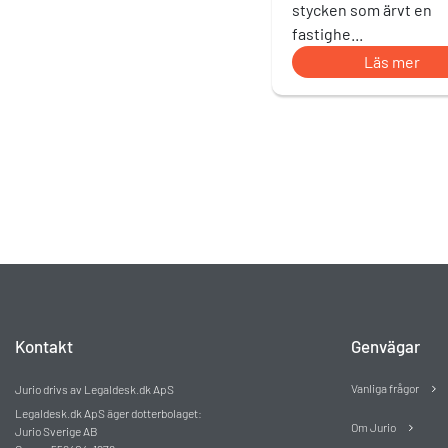
stycken som ärvt en
fastighe...
Läs mer
Kontakt
Genvägar
Vanliga frågor
Jurio drivs av Legaldesk.dk ApS
Legaldesk.dk ApS äger dotterbolaget:
Om Jurio
Jurio Sverige AB