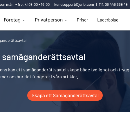
en mån. - fre. kl 09.00 - 16.00
|
kundsupport@jurio.com
|
Tlf. 08 446 889 49
Företag
Privatperson
Priser
Lagerbolag
anderättsavtal
t: samäganderättsavtal
ans kan ett samäganderättsavtal skapa både tydlighet och tryggh
mer om hur det fungerar i våra artiklar.
Skapa ett Samäganderättsavtal