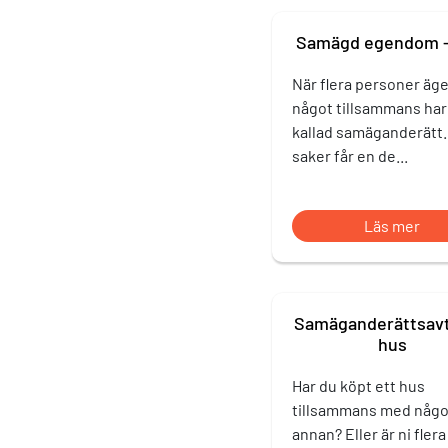
Samägd egendom – 
När flera personer äge
något tillsammans har
kallad samäganderätt.
saker får en de...
Läs mer
Samäganderättsavta
hus
Har du köpt ett hus
tillsammans med någ
annan? Eller är ni flera