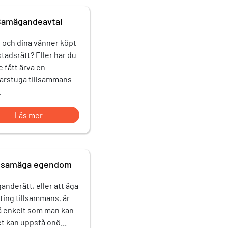
amägandeavtal
 och dina vänner köpt
tadsrätt? Eller har du
 fått ärva en
rstuga tillsammans
.
Läs mer
 samäga egendom
nderätt, eller att äga
ing tillsammans, är
å enkelt som man kan
et kan uppstå onö...