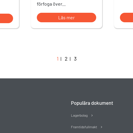
förfoga över...
Läs mer
1
2
3
|
|
Populära dokument
Lagerbolag
Framtidsfullmakt