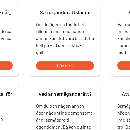
så...
Samäganderättslagen
S
r
Om du äger en fastighet
Har du
 de så
tillsammans med någon
en bos
 Vissa
annan kan det vara bra att ha
kanske
koll på vad som faktiskt
somma
gäll...
med ..
Läs mer
l för
Vad är samäganderätt?
Att
Om du och någon annan
Samäga
äger någonting gemensamt
någont
on
är ni samägare till
inte s
egendomen. Då kan du inte
tro. D